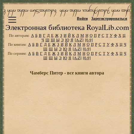
Войти
Зарегистрироваться
Электронная библиотека RoyalLib.com
По авторам:
А
Б
В
Г
Д
Е
Ж
З
И
Й
К
Л
М
Н
О
П
Р
С
Т
У
Ф
Х
Ц
Ч
Ш
Щ
Ы
Э
Ю
Я
[A-Z]
[0-9]
По книгам:
А
Б
В
Г
Д
Е
Ж
З
И
Й
К
Л
М
Н
О
П
Р
С
Т
У
Ф
Х
Ц
Ч
Ш
Щ
Ы
Э
Ю
Я
[A-Z]
[0-9]
По сериям:
А
Б
В
Г
Д
Е
Ж
З
И
Й
К
Л
М
Н
О
П
Р
С
Т
У
Ф
Х
Ц
Ч
Ш
Щ
Ы
Э
Ю
Я
[A-Z]
[0-9]
Чамберс Питер - все книги автора