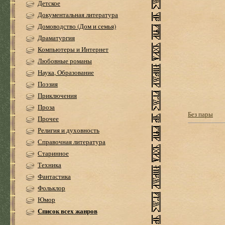
Детское
Документальная литература
Домоводство (Дом и семья)
Драматургия
Компьютеры и Интернет
Любовные романы
Наука, Образование
Поэзия
Приключения
Проза
Без пары
Прочее
Религия и духовность
Справочная литература
Старинное
Техника
Фантастика
Фольклор
Юмор
Список всех жанров