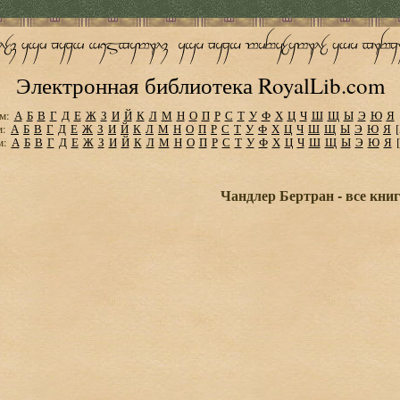
Электронная библиотека RoyalLib.com
м:
А
Б
В
Г
Д
Е
Ж
З
И
Й
К
Л
М
Н
О
П
Р
С
Т
У
Ф
Х
Ц
Ч
Ш
Щ
Ы
Э
Ю
Я
м:
А
Б
В
Г
Д
Е
Ж
З
И
Й
К
Л
М
Н
О
П
Р
С
Т
У
Ф
Х
Ц
Ч
Ш
Щ
Ы
Э
Ю
Я
м:
А
Б
В
Г
Д
Е
Ж
З
И
Й
К
Л
М
Н
О
П
Р
С
Т
У
Ф
Х
Ц
Ч
Ш
Щ
Ы
Э
Ю
Я
Чандлер Бертран - все кни