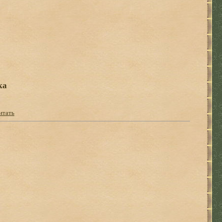
ка
итать