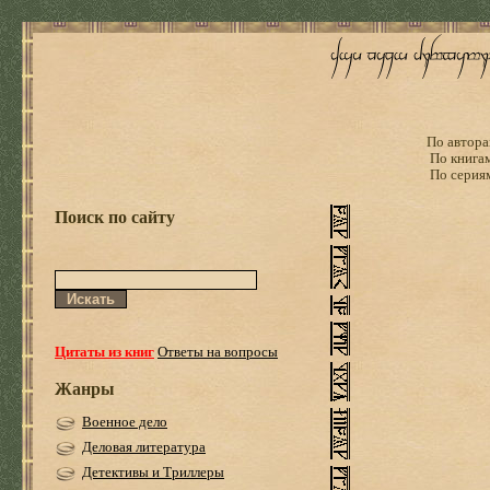
По автора
По книга
По серия
Поиск по сайту
Цитаты из книг
Ответы на вопросы
Жанры
Военное дело
Деловая литература
Детективы и Триллеры