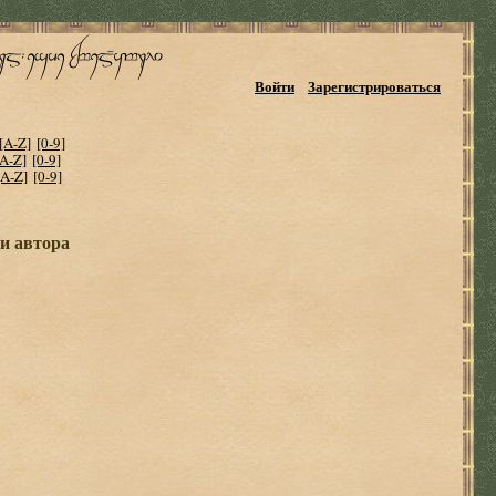
Войти
Зарегистрироваться
[A-Z]
[0-9]
[A-Z]
[0-9]
[A-Z]
[0-9]
ги автора