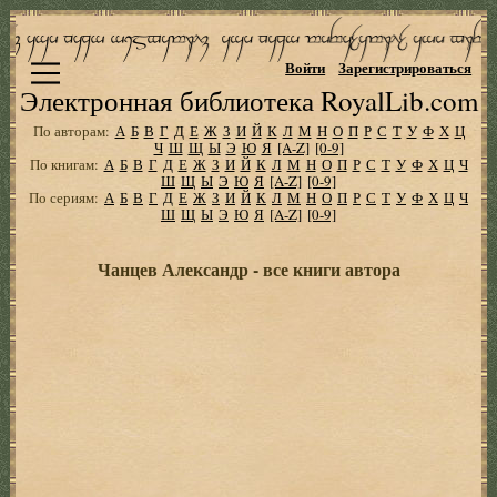
Войти
Зарегистрироваться
Электронная библиотека RoyalLib.com
По авторам:
А
Б
В
Г
Д
Е
Ж
З
И
Й
К
Л
М
Н
О
П
Р
С
Т
У
Ф
Х
Ц
Ч
Ш
Щ
Ы
Э
Ю
Я
[A-Z]
[0-9]
По книгам:
А
Б
В
Г
Д
Е
Ж
З
И
Й
К
Л
М
Н
О
П
Р
С
Т
У
Ф
Х
Ц
Ч
Ш
Щ
Ы
Э
Ю
Я
[A-Z]
[0-9]
По сериям:
А
Б
В
Г
Д
Е
Ж
З
И
Й
К
Л
М
Н
О
П
Р
С
Т
У
Ф
Х
Ц
Ч
Ш
Щ
Ы
Э
Ю
Я
[A-Z]
[0-9]
Чанцев Александр - все книги автора