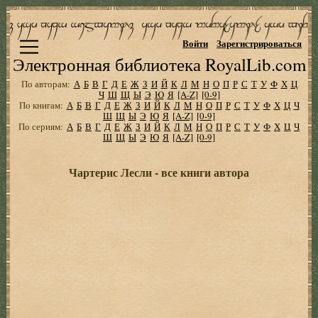
Войти
Зарегистрироваться
Электронная библиотека RoyalLib.com
По авторам:
А
Б
В
Г
Д
Е
Ж
З
И
Й
К
Л
М
Н
О
П
Р
С
Т
У
Ф
Х
Ц
Ч
Ш
Щ
Ы
Э
Ю
Я
[A-Z]
[0-9]
По книгам:
А
Б
В
Г
Д
Е
Ж
З
И
Й
К
Л
М
Н
О
П
Р
С
Т
У
Ф
Х
Ц
Ч
Ш
Щ
Ы
Э
Ю
Я
[A-Z]
[0-9]
По сериям:
А
Б
В
Г
Д
Е
Ж
З
И
Й
К
Л
М
Н
О
П
Р
С
Т
У
Ф
Х
Ц
Ч
Ш
Щ
Ы
Э
Ю
Я
[A-Z]
[0-9]
Чартерис Лесли - все книги автора