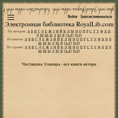
Войти
Зарегистрироваться
Электронная библиотека RoyalLib.com
По авторам:
А
Б
В
Г
Д
Е
Ж
З
И
Й
К
Л
М
Н
О
П
Р
С
Т
У
Ф
Х
Ц
Ч
Ш
Щ
Ы
Э
Ю
Я
[A-Z]
[0-9]
По книгам:
А
Б
В
Г
Д
Е
Ж
З
И
Й
К
Л
М
Н
О
П
Р
С
Т
У
Ф
Х
Ц
Ч
Ш
Щ
Ы
Э
Ю
Я
[A-Z]
[0-9]
По сериям:
А
Б
В
Г
Д
Е
Ж
З
И
Й
К
Л
М
Н
О
П
Р
С
Т
У
Ф
Х
Ц
Ч
Ш
Щ
Ы
Э
Ю
Я
[A-Z]
[0-9]
Частикова Эльвира - все книги автора