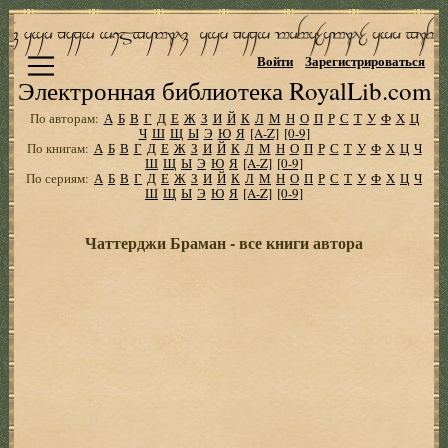
Войти
Зарегистрироваться
Электронная библиотека RoyalLib.com
По авторам:
А
Б
В
Г
Д
Е
Ж
З
И
Й
К
Л
М
Н
О
П
Р
С
Т
У
Ф
Х
Ц
Ч
Ш
Щ
Ы
Э
Ю
Я
[A-Z]
[0-9]
По книгам:
А
Б
В
Г
Д
Е
Ж
З
И
Й
К
Л
М
Н
О
П
Р
С
Т
У
Ф
Х
Ц
Ч
Ш
Щ
Ы
Э
Ю
Я
[A-Z]
[0-9]
По сериям:
А
Б
В
Г
Д
Е
Ж
З
И
Й
К
Л
М
Н
О
П
Р
С
Т
У
Ф
Х
Ц
Ч
Ш
Щ
Ы
Э
Ю
Я
[A-Z]
[0-9]
Чаттерджи Браман - все книги автора