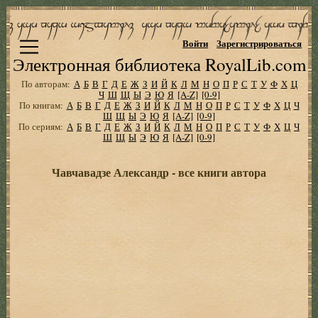
Войти
Зарегистрироваться
Электронная библиотека RoyalLib.com
По авторам:
А
Б
В
Г
Д
Е
Ж
З
И
Й
К
Л
М
Н
О
П
Р
С
Т
У
Ф
Х
Ц
Ч
Ш
Щ
Ы
Э
Ю
Я
[A-Z]
[0-9]
По книгам:
А
Б
В
Г
Д
Е
Ж
З
И
Й
К
Л
М
Н
О
П
Р
С
Т
У
Ф
Х
Ц
Ч
Ш
Щ
Ы
Э
Ю
Я
[A-Z]
[0-9]
По сериям:
А
Б
В
Г
Д
Е
Ж
З
И
Й
К
Л
М
Н
О
П
Р
С
Т
У
Ф
Х
Ц
Ч
Ш
Щ
Ы
Э
Ю
Я
[A-Z]
[0-9]
Чавчавадзе Александр - все книги автора