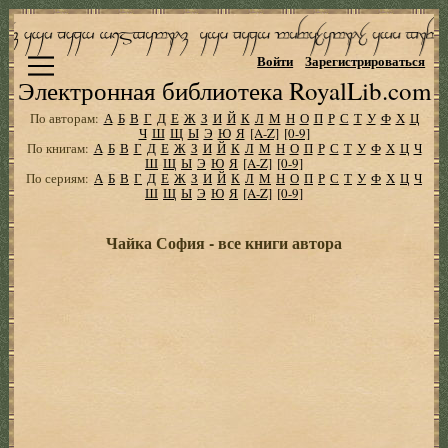
Войти
Зарегистрироваться
Электронная библиотека RoyalLib.com
По авторам:
А
Б
В
Г
Д
Е
Ж
З
И
Й
К
Л
М
Н
О
П
Р
С
Т
У
Ф
Х
Ц
Ч
Ш
Щ
Ы
Э
Ю
Я
[A-Z]
[0-9]
По книгам:
А
Б
В
Г
Д
Е
Ж
З
И
Й
К
Л
М
Н
О
П
Р
С
Т
У
Ф
Х
Ц
Ч
Ш
Щ
Ы
Э
Ю
Я
[A-Z]
[0-9]
По сериям:
А
Б
В
Г
Д
Е
Ж
З
И
Й
К
Л
М
Н
О
П
Р
С
Т
У
Ф
Х
Ц
Ч
Ш
Щ
Ы
Э
Ю
Я
[A-Z]
[0-9]
Чайка София - все книги автора