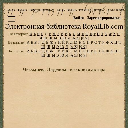
Войти
Зарегистрироваться
Электронная библиотека RoyalLib.com
По авторам:
А
Б
В
Г
Д
Е
Ж
З
И
Й
К
Л
М
Н
О
П
Р
С
Т
У
Ф
Х
Ц
Ч
Ш
Щ
Ы
Э
Ю
Я
[A-Z]
[0-9]
По книгам:
А
Б
В
Г
Д
Е
Ж
З
И
Й
К
Л
М
Н
О
П
Р
С
Т
У
Ф
Х
Ц
Ч
Ш
Щ
Ы
Э
Ю
Я
[A-Z]
[0-9]
По сериям:
А
Б
В
Г
Д
Е
Ж
З
И
Й
К
Л
М
Н
О
П
Р
С
Т
У
Ф
Х
Ц
Ч
Ш
Щ
Ы
Э
Ю
Я
[A-Z]
[0-9]
Чекмарева Людмила - все книги автора