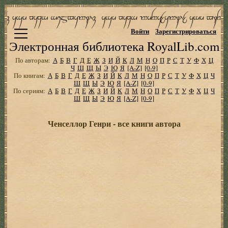
Войти
Зарегистрироваться
Электронная библиотека RoyalLib.com
По авторам:
А
Б
В
Г
Д
Е
Ж
З
И
Й
К
Л
М
Н
О
П
Р
С
Т
У
Ф
Х
Ц
Ч
Ш
Щ
Ы
Э
Ю
Я
[A-Z]
[0-9]
По книгам:
А
Б
В
Г
Д
Е
Ж
З
И
Й
К
Л
М
Н
О
П
Р
С
Т
У
Ф
Х
Ц
Ч
Ш
Щ
Ы
Э
Ю
Я
[A-Z]
[0-9]
По сериям:
А
Б
В
Г
Д
Е
Ж
З
И
Й
К
Л
М
Н
О
П
Р
С
Т
У
Ф
Х
Ц
Ч
Ш
Щ
Ы
Э
Ю
Я
[A-Z]
[0-9]
Ченселлор Генри - все книги автора