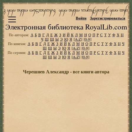
Войти
Зарегистрироваться
Электронная библиотека RoyalLib.com
По авторам:
А
Б
В
Г
Д
Е
Ж
З
И
Й
К
Л
М
Н
О
П
Р
С
Т
У
Ф
Х
Ц
Ч
Ш
Щ
Ы
Э
Ю
Я
[A-Z]
[0-9]
По книгам:
А
Б
В
Г
Д
Е
Ж
З
И
Й
К
Л
М
Н
О
П
Р
С
Т
У
Ф
Х
Ц
Ч
Ш
Щ
Ы
Э
Ю
Я
[A-Z]
[0-9]
По сериям:
А
Б
В
Г
Д
Е
Ж
З
И
Й
К
Л
М
Н
О
П
Р
С
Т
У
Ф
Х
Ц
Ч
Ш
Щ
Ы
Э
Ю
Я
[A-Z]
[0-9]
Черешнев Александр - все книги автора