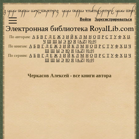
Войти
Зарегистрироваться
Электронная библиотека RoyalLib.com
По авторам:
А
Б
В
Г
Д
Е
Ж
З
И
Й
К
Л
М
Н
О
П
Р
С
Т
У
Ф
Х
Ц
Ч
Ш
Щ
Ы
Э
Ю
Я
[A-Z]
[0-9]
По книгам:
А
Б
В
Г
Д
Е
Ж
З
И
Й
К
Л
М
Н
О
П
Р
С
Т
У
Ф
Х
Ц
Ч
Ш
Щ
Ы
Э
Ю
Я
[A-Z]
[0-9]
По сериям:
А
Б
В
Г
Д
Е
Ж
З
И
Й
К
Л
М
Н
О
П
Р
С
Т
У
Ф
Х
Ц
Ч
Ш
Щ
Ы
Э
Ю
Я
[A-Z]
[0-9]
Черкасов Алексей - все книги автора