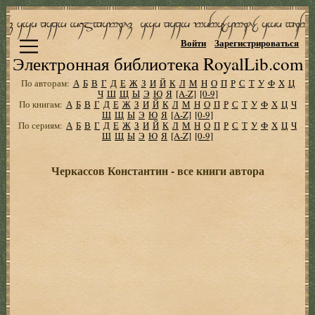
Войти
Зарегистрироваться
Электронная библиотека RoyalLib.com
По авторам:
А
Б
В
Г
Д
Е
Ж
З
И
Й
К
Л
М
Н
О
П
Р
С
Т
У
Ф
Х
Ц
Ч
Ш
Щ
Ы
Э
Ю
Я
[A-Z]
[0-9]
По книгам:
А
Б
В
Г
Д
Е
Ж
З
И
Й
К
Л
М
Н
О
П
Р
С
Т
У
Ф
Х
Ц
Ч
Ш
Щ
Ы
Э
Ю
Я
[A-Z]
[0-9]
По сериям:
А
Б
В
Г
Д
Е
Ж
З
И
Й
К
Л
М
Н
О
П
Р
С
Т
У
Ф
Х
Ц
Ч
Ш
Щ
Ы
Э
Ю
Я
[A-Z]
[0-9]
Черкассов Константин - все книги автора