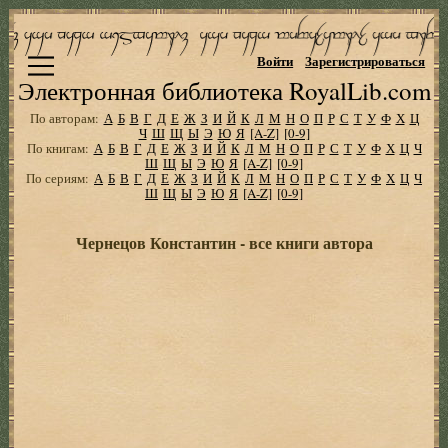
Войти
Зарегистрироваться
Электронная библиотека RoyalLib.com
По авторам:
А
Б
В
Г
Д
Е
Ж
З
И
Й
К
Л
М
Н
О
П
Р
С
Т
У
Ф
Х
Ц
Ч
Ш
Щ
Ы
Э
Ю
Я
[A-Z]
[0-9]
По книгам:
А
Б
В
Г
Д
Е
Ж
З
И
Й
К
Л
М
Н
О
П
Р
С
Т
У
Ф
Х
Ц
Ч
Ш
Щ
Ы
Э
Ю
Я
[A-Z]
[0-9]
По сериям:
А
Б
В
Г
Д
Е
Ж
З
И
Й
К
Л
М
Н
О
П
Р
С
Т
У
Ф
Х
Ц
Ч
Ш
Щ
Ы
Э
Ю
Я
[A-Z]
[0-9]
Чернецов Константин - все книги автора