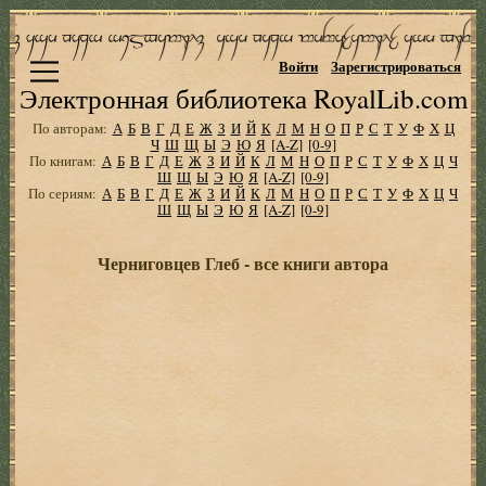
Войти
Зарегистрироваться
Электронная библиотека RoyalLib.com
По авторам:
А
Б
В
Г
Д
Е
Ж
З
И
Й
К
Л
М
Н
О
П
Р
С
Т
У
Ф
Х
Ц
Ч
Ш
Щ
Ы
Э
Ю
Я
[A-Z]
[0-9]
По книгам:
А
Б
В
Г
Д
Е
Ж
З
И
Й
К
Л
М
Н
О
П
Р
С
Т
У
Ф
Х
Ц
Ч
Ш
Щ
Ы
Э
Ю
Я
[A-Z]
[0-9]
По сериям:
А
Б
В
Г
Д
Е
Ж
З
И
Й
К
Л
М
Н
О
П
Р
С
Т
У
Ф
Х
Ц
Ч
Ш
Щ
Ы
Э
Ю
Я
[A-Z]
[0-9]
Черниговцев Глеб - все книги автора