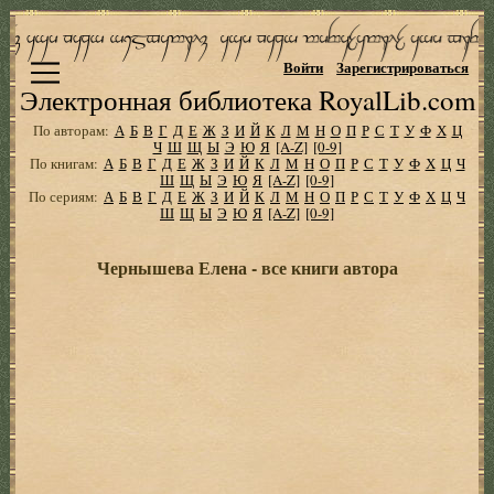
Войти
Зарегистрироваться
Электронная библиотека RoyalLib.com
По авторам:
А
Б
В
Г
Д
Е
Ж
З
И
Й
К
Л
М
Н
О
П
Р
С
Т
У
Ф
Х
Ц
Ч
Ш
Щ
Ы
Э
Ю
Я
[A-Z]
[0-9]
По книгам:
А
Б
В
Г
Д
Е
Ж
З
И
Й
К
Л
М
Н
О
П
Р
С
Т
У
Ф
Х
Ц
Ч
Ш
Щ
Ы
Э
Ю
Я
[A-Z]
[0-9]
По сериям:
А
Б
В
Г
Д
Е
Ж
З
И
Й
К
Л
М
Н
О
П
Р
С
Т
У
Ф
Х
Ц
Ч
Ш
Щ
Ы
Э
Ю
Я
[A-Z]
[0-9]
Чернышева Елена - все книги автора