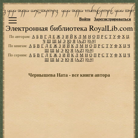
Войти
Зарегистрироваться
Электронная библиотека RoyalLib.com
По авторам:
А
Б
В
Г
Д
Е
Ж
З
И
Й
К
Л
М
Н
О
П
Р
С
Т
У
Ф
Х
Ц
Ч
Ш
Щ
Ы
Э
Ю
Я
[A-Z]
[0-9]
По книгам:
А
Б
В
Г
Д
Е
Ж
З
И
Й
К
Л
М
Н
О
П
Р
С
Т
У
Ф
Х
Ц
Ч
Ш
Щ
Ы
Э
Ю
Я
[A-Z]
[0-9]
По сериям:
А
Б
В
Г
Д
Е
Ж
З
И
Й
К
Л
М
Н
О
П
Р
С
Т
У
Ф
Х
Ц
Ч
Ш
Щ
Ы
Э
Ю
Я
[A-Z]
[0-9]
Чернышева Ната - все книги автора