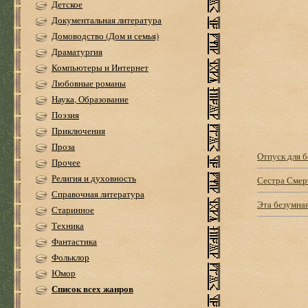
Детское
Документальная литература
Домоводство (Дом и семья)
Драматургия
Компьютеры и Интернет
Любовные романы
Наука, Образование
Поэзия
Приключения
Проза
Отпуск для б
Прочее
Религия и духовность
Сестра Смер
Справочная литература
Эта безумная
Старинное
Техника
Фантастика
Фольклор
Юмор
Список всех жанров