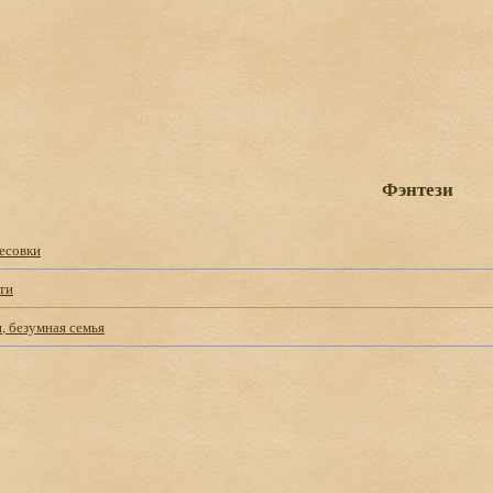
Фэнтези
есовки
ти
, безумная семья