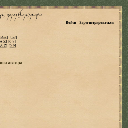
Войти
Зарегистрироваться
[A-Z]
[0-9]
[A-Z]
[0-9]
[A-Z]
[0-9]
иги автора