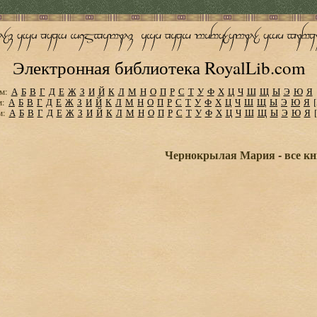
Электронная библиотека RoyalLib.com
м:
А
Б
В
Г
Д
Е
Ж
З
И
Й
К
Л
М
Н
О
П
Р
С
Т
У
Ф
Х
Ц
Ч
Ш
Щ
Ы
Э
Ю
Я
м:
А
Б
В
Г
Д
Е
Ж
З
И
Й
К
Л
М
Н
О
П
Р
С
Т
У
Ф
Х
Ц
Ч
Ш
Щ
Ы
Э
Ю
Я
м:
А
Б
В
Г
Д
Е
Ж
З
И
Й
К
Л
М
Н
О
П
Р
С
Т
У
Ф
Х
Ц
Ч
Ш
Щ
Ы
Э
Ю
Я
Чернокрылая Мария - все кн