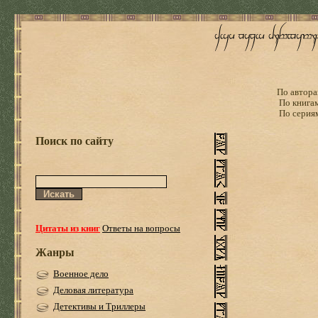
По автора
По книга
По серия
Поиск по сайту
Цитаты из книг
Ответы на вопросы
Жанры
Военное дело
Деловая литература
Детективы и Триллеры