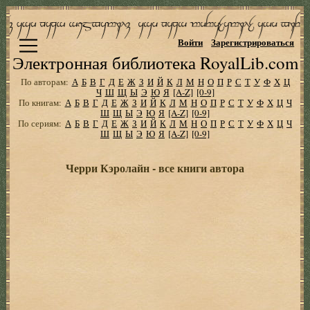
Войти
Зарегистрироваться
Электронная библиотека RoyalLib.com
По авторам:
А
Б
В
Г
Д
Е
Ж
З
И
Й
К
Л
М
Н
О
П
Р
С
Т
У
Ф
Х
Ц
Ч
Ш
Щ
Ы
Э
Ю
Я
[A-Z]
[0-9]
По книгам:
А
Б
В
Г
Д
Е
Ж
З
И
Й
К
Л
М
Н
О
П
Р
С
Т
У
Ф
Х
Ц
Ч
Ш
Щ
Ы
Э
Ю
Я
[A-Z]
[0-9]
По сериям:
А
Б
В
Г
Д
Е
Ж
З
И
Й
К
Л
М
Н
О
П
Р
С
Т
У
Ф
Х
Ц
Ч
Ш
Щ
Ы
Э
Ю
Я
[A-Z]
[0-9]
Черри Кэролайн - все книги автора