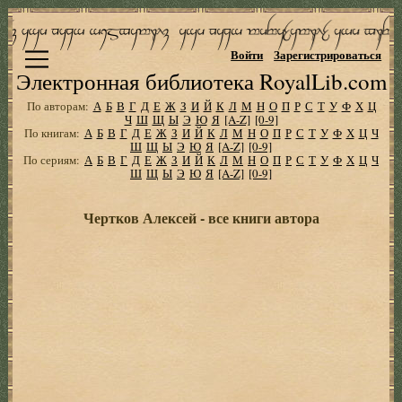
Войти
Зарегистрироваться
Электронная библиотека RoyalLib.com
По авторам:
А
Б
В
Г
Д
Е
Ж
З
И
Й
К
Л
М
Н
О
П
Р
С
Т
У
Ф
Х
Ц
Ч
Ш
Щ
Ы
Э
Ю
Я
[A-Z]
[0-9]
По книгам:
А
Б
В
Г
Д
Е
Ж
З
И
Й
К
Л
М
Н
О
П
Р
С
Т
У
Ф
Х
Ц
Ч
Ш
Щ
Ы
Э
Ю
Я
[A-Z]
[0-9]
По сериям:
А
Б
В
Г
Д
Е
Ж
З
И
Й
К
Л
М
Н
О
П
Р
С
Т
У
Ф
Х
Ц
Ч
Ш
Щ
Ы
Э
Ю
Я
[A-Z]
[0-9]
Чертков Алексей - все книги автора