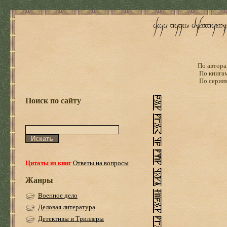
По автора
По книга
По серия
Поиск по сайту
Цитаты из книг
Ответы на вопросы
Жанры
Военное дело
Деловая литература
Детективы и Триллеры