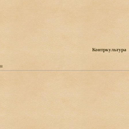
Контркультура
ша