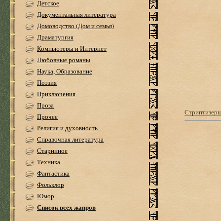
Детское
Документальная литература
Домоводство (Дом и семья)
Драматургия
Компьютеры и Интернет
Любовные романы
Наука, Образование
Поэзия
Приключения
Проза
Стриптизер
Прочее
Религия и духовность
Справочная литература
Старинное
Техника
Фантастика
Фольклор
Юмор
Список всех жанров