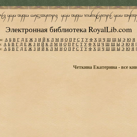
Электронная библиотека RoyalLib.com
м:
А
Б
В
Г
Д
Е
Ж
З
И
Й
К
Л
М
Н
О
П
Р
С
Т
У
Ф
Х
Ц
Ч
Ш
Щ
Ы
Э
Ю
Я
м:
А
Б
В
Г
Д
Е
Ж
З
И
Й
К
Л
М
Н
О
П
Р
С
Т
У
Ф
Х
Ц
Ч
Ш
Щ
Ы
Э
Ю
Я
м:
А
Б
В
Г
Д
Е
Ж
З
И
Й
К
Л
М
Н
О
П
Р
С
Т
У
Ф
Х
Ц
Ч
Ш
Щ
Ы
Э
Ю
Я
Четкина Екатерина - все кн