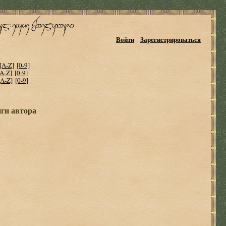
Войти
Зарегистрироваться
[A-Z]
[0-9]
[A-Z]
[0-9]
[A-Z]
[0-9]
иги автора