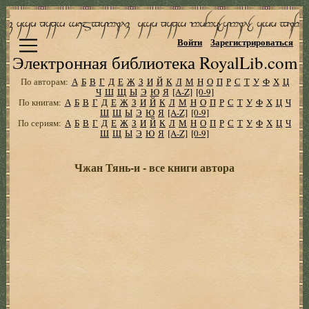
Войти
Зарегистрироваться
Электронная библиотека RoyalLib.com
По авторам:
А
Б
В
Г
Д
Е
Ж
З
И
Й
К
Л
М
Н
О
П
Р
С
Т
У
Ф
Х
Ц
Ч
Ш
Щ
Ы
Э
Ю
Я
[A-Z]
[0-9]
По книгам:
А
Б
В
Г
Д
Е
Ж
З
И
Й
К
Л
М
Н
О
П
Р
С
Т
У
Ф
Х
Ц
Ч
Ш
Щ
Ы
Э
Ю
Я
[A-Z]
[0-9]
По сериям:
А
Б
В
Г
Д
Е
Ж
З
И
Й
К
Л
М
Н
О
П
Р
С
Т
У
Ф
Х
Ц
Ч
Ш
Щ
Ы
Э
Ю
Я
[A-Z]
[0-9]
Чжан Тянь-и - все книги автора