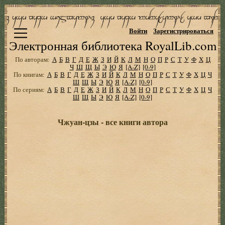
Войти
Зарегистрироваться
Электронная библиотека RoyalLib.com
По авторам:
А
Б
В
Г
Д
Е
Ж
З
И
Й
К
Л
М
Н
О
П
Р
С
Т
У
Ф
Х
Ц
Ч
Ш
Щ
Ы
Э
Ю
Я
[A-Z]
[0-9]
По книгам:
А
Б
В
Г
Д
Е
Ж
З
И
Й
К
Л
М
Н
О
П
Р
С
Т
У
Ф
Х
Ц
Ч
Ш
Щ
Ы
Э
Ю
Я
[A-Z]
[0-9]
По сериям:
А
Б
В
Г
Д
Е
Ж
З
И
Й
К
Л
М
Н
О
П
Р
С
Т
У
Ф
Х
Ц
Ч
Ш
Щ
Ы
Э
Ю
Я
[A-Z]
[0-9]
Чжуан-цзы - все книги автора