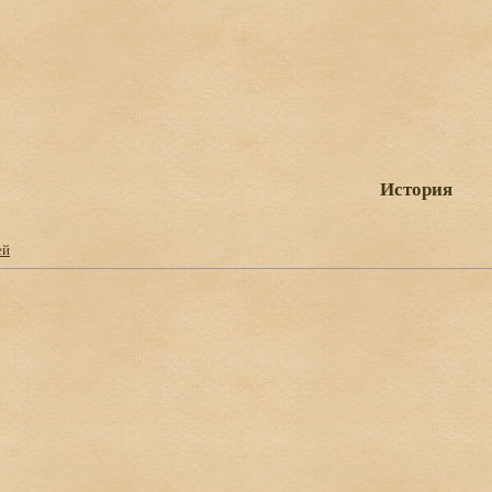
История
ей