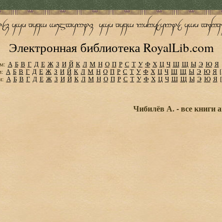
Электронная библиотека RoyalLib.com
м:
А
Б
В
Г
Д
Е
Ж
З
И
Й
К
Л
М
Н
О
П
Р
С
Т
У
Ф
Х
Ц
Ч
Ш
Щ
Ы
Э
Ю
Я
м:
А
Б
В
Г
Д
Е
Ж
З
И
Й
К
Л
М
Н
О
П
Р
С
Т
У
Ф
Х
Ц
Ч
Ш
Щ
Ы
Э
Ю
Я
м:
А
Б
В
Г
Д
Е
Ж
З
И
Й
К
Л
М
Н
О
П
Р
С
Т
У
Ф
Х
Ц
Ч
Ш
Щ
Ы
Э
Ю
Я
Чибилёв А. - все книги 