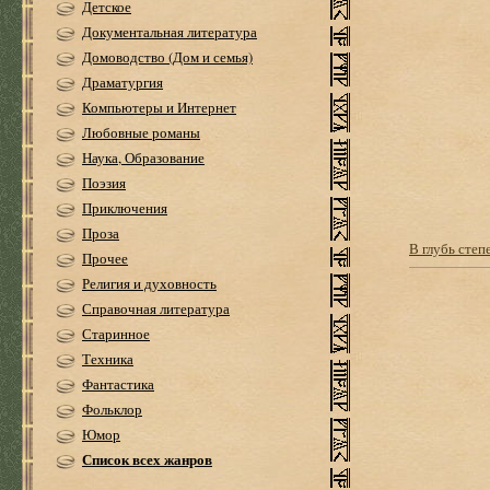
Детское
Документальная литература
Домоводство (Дом и семья)
Драматургия
Компьютеры и Интернет
Любовные романы
Наука, Образование
Поэзия
Приключения
Проза
В глубь степ
Прочее
Религия и духовность
Справочная литература
Старинное
Техника
Фантастика
Фольклор
Юмор
Список всех жанров