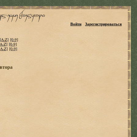
Войти
Зарегистрироваться
[A-Z]
[0-9]
[A-Z]
[0-9]
[A-Z]
[0-9]
автора