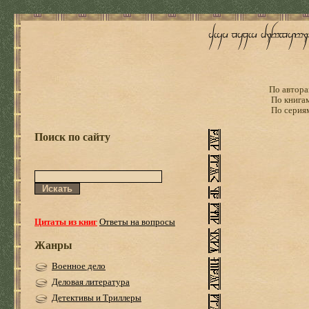
По автора
По книга
По серия
Поиск по сайту
Цитаты из книг
Ответы на вопросы
Жанры
Военное дело
Деловая литература
Детективы и Триллеры