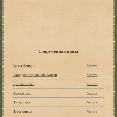
Современная проза
Время Женщин
Читать
Город, написанный по памяти
Читать
Крошки Цахес
Читать
Орест и сын
Читать
Полукровка
Читать
Преступница
Читать