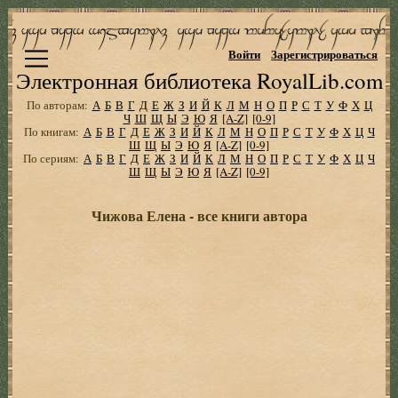
Войти
Зарегистрироваться
Электронная библиотека RoyalLib.com
По авторам:
А
Б
В
Г
Д
Е
Ж
З
И
Й
К
Л
М
Н
О
П
Р
С
Т
У
Ф
Х
Ц
Ч
Ш
Щ
Ы
Э
Ю
Я
[A-Z]
[0-9]
По книгам:
А
Б
В
Г
Д
Е
Ж
З
И
Й
К
Л
М
Н
О
П
Р
С
Т
У
Ф
Х
Ц
Ч
Ш
Щ
Ы
Э
Ю
Я
[A-Z]
[0-9]
По сериям:
А
Б
В
Г
Д
Е
Ж
З
И
Й
К
Л
М
Н
О
П
Р
С
Т
У
Ф
Х
Ц
Ч
Ш
Щ
Ы
Э
Ю
Я
[A-Z]
[0-9]
Чижова Елена - все книги автора