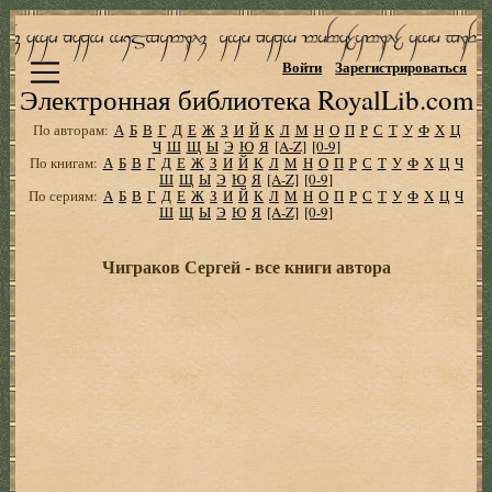
Войти
Зарегистрироваться
Электронная библиотека RoyalLib.com
По авторам:
А
Б
В
Г
Д
Е
Ж
З
И
Й
К
Л
М
Н
О
П
Р
С
Т
У
Ф
Х
Ц
Ч
Ш
Щ
Ы
Э
Ю
Я
[A-Z]
[0-9]
По книгам:
А
Б
В
Г
Д
Е
Ж
З
И
Й
К
Л
М
Н
О
П
Р
С
Т
У
Ф
Х
Ц
Ч
Ш
Щ
Ы
Э
Ю
Я
[A-Z]
[0-9]
По сериям:
А
Б
В
Г
Д
Е
Ж
З
И
Й
К
Л
М
Н
О
П
Р
С
Т
У
Ф
Х
Ц
Ч
Ш
Щ
Ы
Э
Ю
Я
[A-Z]
[0-9]
Чиграков Сергей - все книги автора