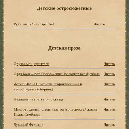
Детские остросюжетные
Руки вверх! или Враг №1
Читать
Детская проза
Друзья мои, приятели
Читать
Дядя Коля – поп Попов – жить не может без футбола
Читать
Жизнь Ивана Семёнова, второклассника и
Читать
второгодника (сборник)
Лёлишна из третьего подъезда
Читать
Многотрудная, полная невзгод и опасностей жизнь
Читать
Ивана Семёнова
Чумазый Федотик
Читать