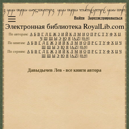
Войти
Зарегистрироваться
Электронная библиотека RoyalLib.com
По авторам:
А
Б
В
Г
Д
Е
Ж
З
И
Й
К
Л
М
Н
О
П
Р
С
Т
У
Ф
Х
Ц
Ч
Ш
Щ
Ы
Э
Ю
Я
[A-Z]
[0-9]
По книгам:
А
Б
В
Г
Д
Е
Ж
З
И
Й
К
Л
М
Н
О
П
Р
С
Т
У
Ф
Х
Ц
Ч
Ш
Щ
Ы
Э
Ю
Я
[A-Z]
[0-9]
По сериям:
А
Б
В
Г
Д
Е
Ж
З
И
Й
К
Л
М
Н
О
П
Р
С
Т
У
Ф
Х
Ц
Ч
Ш
Щ
Ы
Э
Ю
Я
[A-Z]
[0-9]
Давыдычев Лев - все книги автора