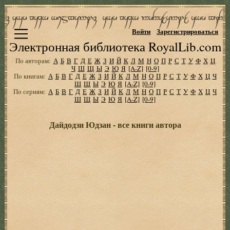
Войти
Зарегистрироваться
Электронная библиотека RoyalLib.com
По авторам:
А
Б
В
Г
Д
Е
Ж
З
И
Й
К
Л
М
Н
О
П
Р
С
Т
У
Ф
Х
Ц
Ч
Ш
Щ
Ы
Э
Ю
Я
[A-Z]
[0-9]
По книгам:
А
Б
В
Г
Д
Е
Ж
З
И
Й
К
Л
М
Н
О
П
Р
С
Т
У
Ф
Х
Ц
Ч
Ш
Щ
Ы
Э
Ю
Я
[A-Z]
[0-9]
По сериям:
А
Б
В
Г
Д
Е
Ж
З
И
Й
К
Л
М
Н
О
П
Р
С
Т
У
Ф
Х
Ц
Ч
Ш
Щ
Ы
Э
Ю
Я
[A-Z]
[0-9]
Дайдодзи Юдзан - все книги автора