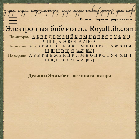
Войти
Зарегистрироваться
Электронная библиотека RoyalLib.com
По авторам:
А
Б
В
Г
Д
Е
Ж
З
И
Й
К
Л
М
Н
О
П
Р
С
Т
У
Ф
Х
Ц
Ч
Ш
Щ
Ы
Э
Ю
Я
[A-Z]
[0-9]
По книгам:
А
Б
В
Г
Д
Е
Ж
З
И
Й
К
Л
М
Н
О
П
Р
С
Т
У
Ф
Х
Ц
Ч
Ш
Щ
Ы
Э
Ю
Я
[A-Z]
[0-9]
По сериям:
А
Б
В
Г
Д
Е
Ж
З
И
Й
К
Л
М
Н
О
П
Р
С
Т
У
Ф
Х
Ц
Ч
Ш
Щ
Ы
Э
Ю
Я
[A-Z]
[0-9]
Деланси Элизабет - все книги автора