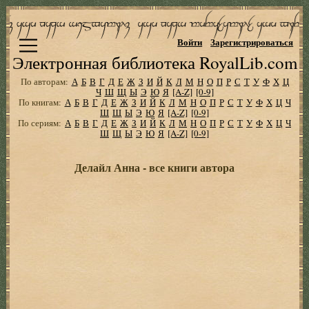
Войти
Зарегистрироваться
Электронная библиотека RoyalLib.com
По авторам:
А
Б
В
Г
Д
Е
Ж
З
И
Й
К
Л
М
Н
О
П
Р
С
Т
У
Ф
Х
Ц
Ч
Ш
Щ
Ы
Э
Ю
Я
[A-Z]
[0-9]
По книгам:
А
Б
В
Г
Д
Е
Ж
З
И
Й
К
Л
М
Н
О
П
Р
С
Т
У
Ф
Х
Ц
Ч
Ш
Щ
Ы
Э
Ю
Я
[A-Z]
[0-9]
По сериям:
А
Б
В
Г
Д
Е
Ж
З
И
Й
К
Л
М
Н
О
П
Р
С
Т
У
Ф
Х
Ц
Ч
Ш
Щ
Ы
Э
Ю
Я
[A-Z]
[0-9]
Делайл Анна - все книги автора