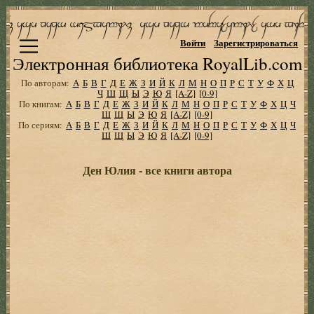
Войти
Зарегистрироваться
Электронная библиотека RoyalLib.com
По авторам:
А
Б
В
Г
Д
Е
Ж
З
И
Й
К
Л
М
Н
О
П
Р
С
Т
У
Ф
Х
Ц
Ч
Ш
Щ
Ы
Э
Ю
Я
[A-Z]
[0-9]
По книгам:
А
Б
В
Г
Д
Е
Ж
З
И
Й
К
Л
М
Н
О
П
Р
С
Т
У
Ф
Х
Ц
Ч
Ш
Щ
Ы
Э
Ю
Я
[A-Z]
[0-9]
По сериям:
А
Б
В
Г
Д
Е
Ж
З
И
Й
К
Л
М
Н
О
П
Р
С
Т
У
Ф
Х
Ц
Ч
Ш
Щ
Ы
Э
Ю
Я
[A-Z]
[0-9]
Ден Юлия - все книги автора