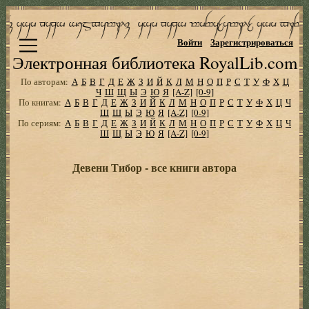
Войти
Зарегистрироваться
Электронная библиотека RoyalLib.com
По авторам:
А
Б
В
Г
Д
Е
Ж
З
И
Й
К
Л
М
Н
О
П
Р
С
Т
У
Ф
Х
Ц
Ч
Ш
Щ
Ы
Э
Ю
Я
[A-Z]
[0-9]
По книгам:
А
Б
В
Г
Д
Е
Ж
З
И
Й
К
Л
М
Н
О
П
Р
С
Т
У
Ф
Х
Ц
Ч
Ш
Щ
Ы
Э
Ю
Я
[A-Z]
[0-9]
По сериям:
А
Б
В
Г
Д
Е
Ж
З
И
Й
К
Л
М
Н
О
П
Р
С
Т
У
Ф
Х
Ц
Ч
Ш
Щ
Ы
Э
Ю
Я
[A-Z]
[0-9]
Девени Тибор - все книги автора