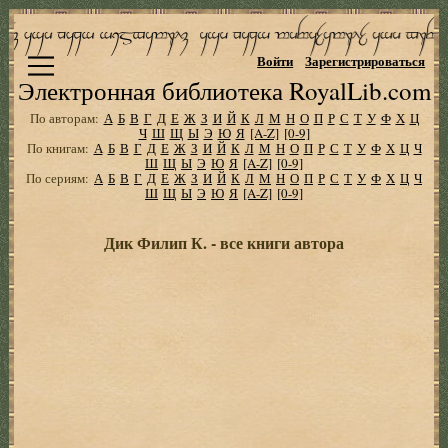
Войти
Зарегистрироваться
Электронная библиотека RoyalLib.com
По авторам:
А
Б
В
Г
Д
Е
Ж
З
И
Й
К
Л
М
Н
О
П
Р
С
Т
У
Ф
Х
Ц
Ч
Ш
Щ
Ы
Э
Ю
Я
[A-Z]
[0-9]
По книгам:
А
Б
В
Г
Д
Е
Ж
З
И
Й
К
Л
М
Н
О
П
Р
С
Т
У
Ф
Х
Ц
Ч
Ш
Щ
Ы
Э
Ю
Я
[A-Z]
[0-9]
По сериям:
А
Б
В
Г
Д
Е
Ж
З
И
Й
К
Л
М
Н
О
П
Р
С
Т
У
Ф
Х
Ц
Ч
Ш
Щ
Ы
Э
Ю
Я
[A-Z]
[0-9]
Дик Филип К. - все книги автора