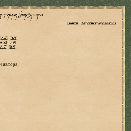
Войти
Зарегистрироваться
[A-Z]
[0-9]
[A-Z]
[0-9]
[A-Z]
[0-9]
и автора