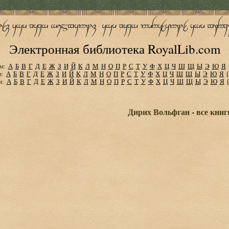
Электронная библиотека RoyalLib.com
м:
А
Б
В
Г
Д
Е
Ж
З
И
Й
К
Л
М
Н
О
П
Р
С
Т
У
Ф
Х
Ц
Ч
Ш
Щ
Ы
Э
Ю
Я
м:
А
Б
В
Г
Д
Е
Ж
З
И
Й
К
Л
М
Н
О
П
Р
С
Т
У
Ф
Х
Ц
Ч
Ш
Щ
Ы
Э
Ю
Я
м:
А
Б
В
Г
Д
Е
Ж
З
И
Й
К
Л
М
Н
О
П
Р
С
Т
У
Ф
Х
Ц
Ч
Ш
Щ
Ы
Э
Ю
Я
Дирих Вольфган - все книг