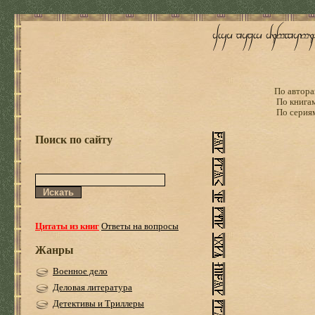
По автора
По книга
По серия
Поиск по сайту
Цитаты из книг
Ответы на вопросы
Жанры
Военное дело
Деловая литература
Детективы и Триллеры