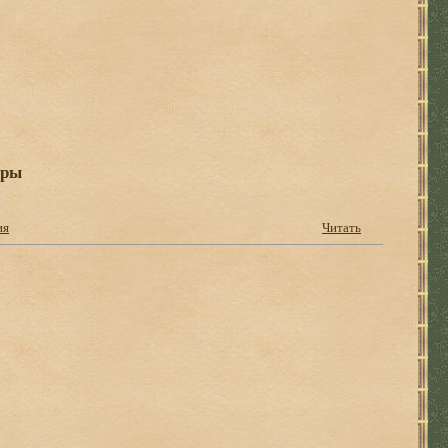
ары
ия
Читать