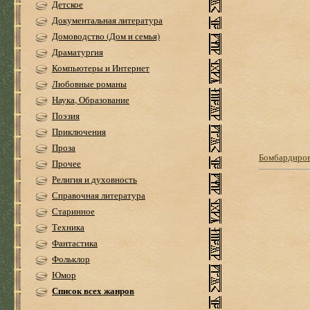
Детское
Документальная литература
Домоводство (Дом и семья)
Драматургия
Компьютеры и Интернет
Любовные романы
Наука, Образование
Поэзия
Приключения
Проза
Бомбардиров
Прочее
Религия и духовность
Справочная литература
Старинное
Техника
Фантастика
Фольклор
Юмор
Список всех жанров