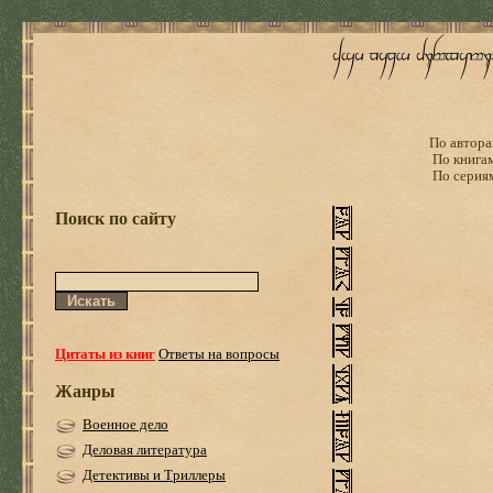
По автора
По книга
По серия
Поиск по сайту
Цитаты из книг
Ответы на вопросы
Жанры
Военное дело
Деловая литература
Детективы и Триллеры