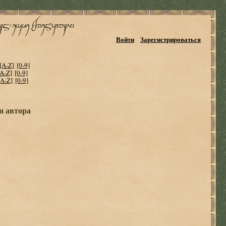
Войти
Зарегистрироваться
[A-Z]
[0-9]
[A-Z]
[0-9]
[A-Z]
[0-9]
и автора