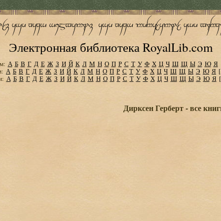
Электронная библиотека RoyalLib.com
м:
А
Б
В
Г
Д
Е
Ж
З
И
Й
К
Л
М
Н
О
П
Р
С
Т
У
Ф
Х
Ц
Ч
Ш
Щ
Ы
Э
Ю
Я
м:
А
Б
В
Г
Д
Е
Ж
З
И
Й
К
Л
М
Н
О
П
Р
С
Т
У
Ф
Х
Ц
Ч
Ш
Щ
Ы
Э
Ю
Я
м:
А
Б
В
Г
Д
Е
Ж
З
И
Й
К
Л
М
Н
О
П
Р
С
Т
У
Ф
Х
Ц
Ч
Ш
Щ
Ы
Э
Ю
Я
Дирксен Герберт - все книг