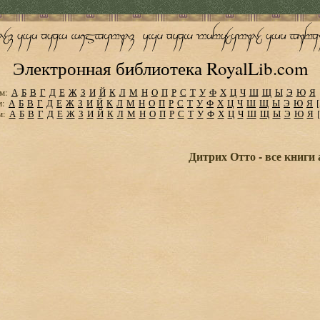
Электронная библиотека RoyalLib.com
м:
А
Б
В
Г
Д
Е
Ж
З
И
Й
К
Л
М
Н
О
П
Р
С
Т
У
Ф
Х
Ц
Ч
Ш
Щ
Ы
Э
Ю
Я
м:
А
Б
В
Г
Д
Е
Ж
З
И
Й
К
Л
М
Н
О
П
Р
С
Т
У
Ф
Х
Ц
Ч
Ш
Щ
Ы
Э
Ю
Я
м:
А
Б
В
Г
Д
Е
Ж
З
И
Й
К
Л
М
Н
О
П
Р
С
Т
У
Ф
Х
Ц
Ч
Ш
Щ
Ы
Э
Ю
Я
Дитрих Отто - все книги