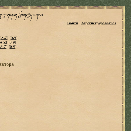
Войти
Зарегистрироваться
[A-Z]
[0-9]
[A-Z]
[0-9]
[A-Z]
[0-9]
 автора