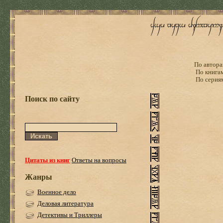
По автора
По книга
По серия
Поиск по сайту
Цитаты из книг
Ответы на вопросы
Жанры
Военное дело
Деловая литература
Детективы и Триллеры