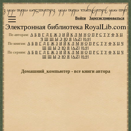
Войти
Зарегистрироваться
Электронная библиотека RoyalLib.com
По авторам:
А
Б
В
Г
Д
Е
Ж
З
И
Й
К
Л
М
Н
О
П
Р
С
Т
У
Ф
Х
Ц
Ч
Ш
Щ
Ы
Э
Ю
Я
[A-Z]
[0-9]
По книгам:
А
Б
В
Г
Д
Е
Ж
З
И
Й
К
Л
М
Н
О
П
Р
С
Т
У
Ф
Х
Ц
Ч
Ш
Щ
Ы
Э
Ю
Я
[A-Z]
[0-9]
По сериям:
А
Б
В
Г
Д
Е
Ж
З
И
Й
К
Л
М
Н
О
П
Р
С
Т
У
Ф
Х
Ц
Ч
Ш
Щ
Ы
Э
Ю
Я
[A-Z]
[0-9]
Домашний_компьютер - все книги автора