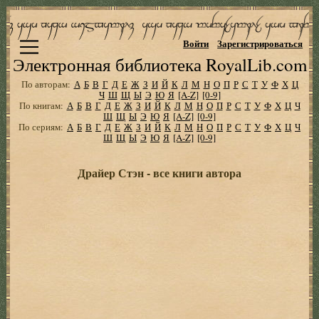
Войти
Зарегистрироваться
Электронная библиотека RoyalLib.com
По авторам:
А
Б
В
Г
Д
Е
Ж
З
И
Й
К
Л
М
Н
О
П
Р
С
Т
У
Ф
Х
Ц
Ч
Ш
Щ
Ы
Э
Ю
Я
[A-Z]
[0-9]
По книгам:
А
Б
В
Г
Д
Е
Ж
З
И
Й
К
Л
М
Н
О
П
Р
С
Т
У
Ф
Х
Ц
Ч
Ш
Щ
Ы
Э
Ю
Я
[A-Z]
[0-9]
По сериям:
А
Б
В
Г
Д
Е
Ж
З
И
Й
К
Л
М
Н
О
П
Р
С
Т
У
Ф
Х
Ц
Ч
Ш
Щ
Ы
Э
Ю
Я
[A-Z]
[0-9]
Драйер Стэн - все книги автора