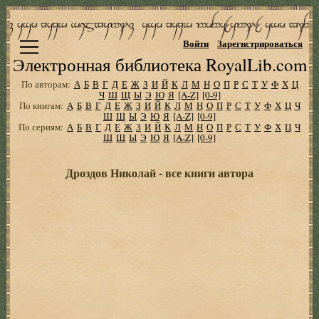
Войти
Зарегистрироваться
Электронная библиотека RoyalLib.com
По авторам:
А
Б
В
Г
Д
Е
Ж
З
И
Й
К
Л
М
Н
О
П
Р
С
Т
У
Ф
Х
Ц
Ч
Ш
Щ
Ы
Э
Ю
Я
[A-Z]
[0-9]
По книгам:
А
Б
В
Г
Д
Е
Ж
З
И
Й
К
Л
М
Н
О
П
Р
С
Т
У
Ф
Х
Ц
Ч
Ш
Щ
Ы
Э
Ю
Я
[A-Z]
[0-9]
По сериям:
А
Б
В
Г
Д
Е
Ж
З
И
Й
К
Л
М
Н
О
П
Р
С
Т
У
Ф
Х
Ц
Ч
Ш
Щ
Ы
Э
Ю
Я
[A-Z]
[0-9]
Дроздов Николай - все книги автора