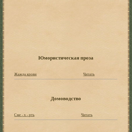
Юмористическая проза
Жажда крови
Читать
Домоводство
Сме - х - рть
Читать