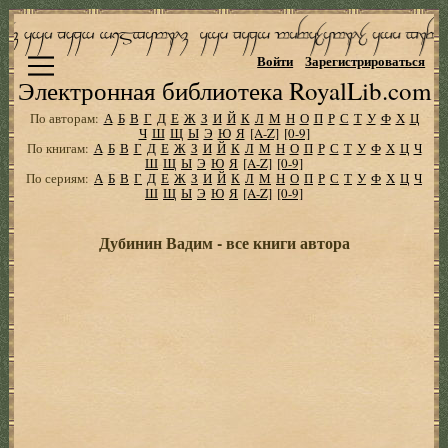
Войти
Зарегистрироваться
Электронная библиотека RoyalLib.com
По авторам:
А
Б
В
Г
Д
Е
Ж
З
И
Й
К
Л
М
Н
О
П
Р
С
Т
У
Ф
Х
Ц
Ч
Ш
Щ
Ы
Э
Ю
Я
[A-Z]
[0-9]
По книгам:
А
Б
В
Г
Д
Е
Ж
З
И
Й
К
Л
М
Н
О
П
Р
С
Т
У
Ф
Х
Ц
Ч
Ш
Щ
Ы
Э
Ю
Я
[A-Z]
[0-9]
По сериям:
А
Б
В
Г
Д
Е
Ж
З
И
Й
К
Л
М
Н
О
П
Р
С
Т
У
Ф
Х
Ц
Ч
Ш
Щ
Ы
Э
Ю
Я
[A-Z]
[0-9]
Дубинин Вадим - все книги автора