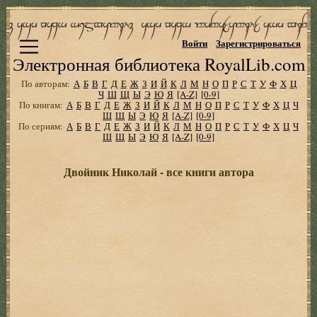
Войти
Зарегистрироваться
Электронная библиотека RoyalLib.com
По авторам:
А
Б
В
Г
Д
Е
Ж
З
И
Й
К
Л
М
Н
О
П
Р
С
Т
У
Ф
Х
Ц
Ч
Ш
Щ
Ы
Э
Ю
Я
[A-Z]
[0-9]
По книгам:
А
Б
В
Г
Д
Е
Ж
З
И
Й
К
Л
М
Н
О
П
Р
С
Т
У
Ф
Х
Ц
Ч
Ш
Щ
Ы
Э
Ю
Я
[A-Z]
[0-9]
По сериям:
А
Б
В
Г
Д
Е
Ж
З
И
Й
К
Л
М
Н
О
П
Р
С
Т
У
Ф
Х
Ц
Ч
Ш
Щ
Ы
Э
Ю
Я
[A-Z]
[0-9]
Двойник Николай - все книги автора