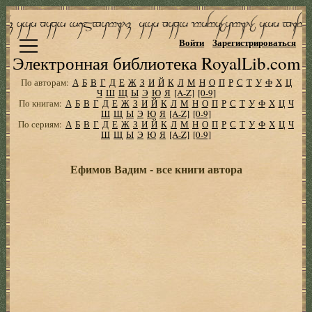
Войти
Зарегистрироваться
Электронная библиотека RoyalLib.com
По авторам:
А
Б
В
Г
Д
Е
Ж
З
И
Й
К
Л
М
Н
О
П
Р
С
Т
У
Ф
Х
Ц
Ч
Ш
Щ
Ы
Э
Ю
Я
[A-Z]
[0-9]
По книгам:
А
Б
В
Г
Д
Е
Ж
З
И
Й
К
Л
М
Н
О
П
Р
С
Т
У
Ф
Х
Ц
Ч
Ш
Щ
Ы
Э
Ю
Я
[A-Z]
[0-9]
По сериям:
А
Б
В
Г
Д
Е
Ж
З
И
Й
К
Л
М
Н
О
П
Р
С
Т
У
Ф
Х
Ц
Ч
Ш
Щ
Ы
Э
Ю
Я
[A-Z]
[0-9]
Ефимов Вадим - все книги автора