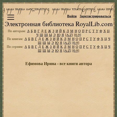
Войти
Зарегистрироваться
Электронная библиотека RoyalLib.com
По авторам:
А
Б
В
Г
Д
Е
Ж
З
И
Й
К
Л
М
Н
О
П
Р
С
Т
У
Ф
Х
Ц
Ч
Ш
Щ
Ы
Э
Ю
Я
[A-Z]
[0-9]
По книгам:
А
Б
В
Г
Д
Е
Ж
З
И
Й
К
Л
М
Н
О
П
Р
С
Т
У
Ф
Х
Ц
Ч
Ш
Щ
Ы
Э
Ю
Я
[A-Z]
[0-9]
По сериям:
А
Б
В
Г
Д
Е
Ж
З
И
Й
К
Л
М
Н
О
П
Р
С
Т
У
Ф
Х
Ц
Ч
Ш
Щ
Ы
Э
Ю
Я
[A-Z]
[0-9]
Ефимова Ирина - все книги автора