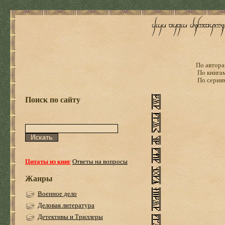
По автора
По книга
По серия
Поиск по сайту
Цитаты из книг
Ответы на вопросы
Жанры
Военное дело
Деловая литература
Детективы и Триллеры