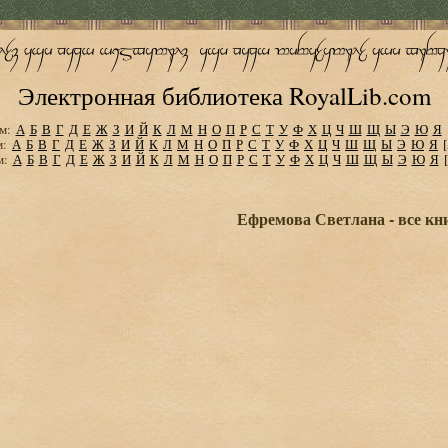
Электронная библиотека RoyalLib.com
м:
А
Б
В
Г
Д
Е
Ж
З
И
Й
К
Л
М
Н
О
П
Р
С
Т
У
Ф
Х
Ц
Ч
Ш
Щ
Ы
Э
Ю
Я
м:
А
Б
В
Г
Д
Е
Ж
З
И
Й
К
Л
М
Н
О
П
Р
С
Т
У
Ф
Х
Ц
Ч
Ш
Щ
Ы
Э
Ю
Я
м:
А
Б
В
Г
Д
Е
Ж
З
И
Й
К
Л
М
Н
О
П
Р
С
Т
У
Ф
Х
Ц
Ч
Ш
Щ
Ы
Э
Ю
Я
Ефремова Светлана - все кн