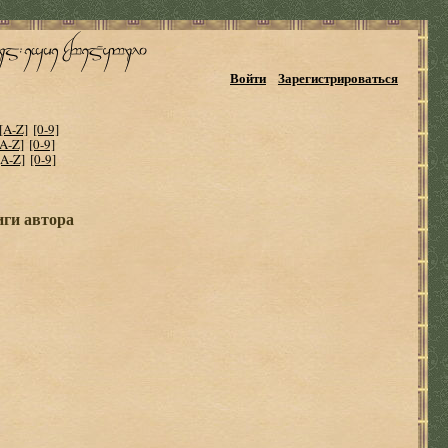
Войти
Зарегистрироваться
[A-Z]
[0-9]
[A-Z]
[0-9]
[A-Z]
[0-9]
иги автора