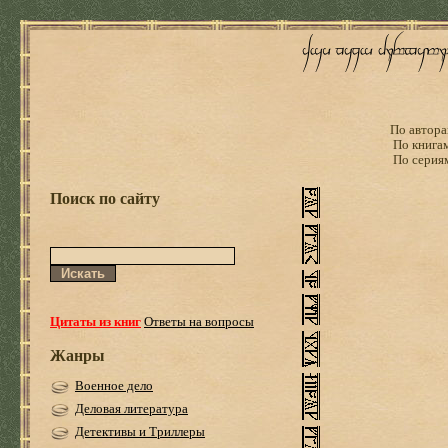
По автора
По книга
По серия
Поиск по сайту
Цитаты из книг
Ответы на вопросы
Жанры
Военное дело
Деловая литература
Детективы и Триллеры