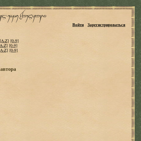
Войти
Зарегистрироваться
[A-Z]
[0-9]
[A-Z]
[0-9]
[A-Z]
[0-9]
 автора