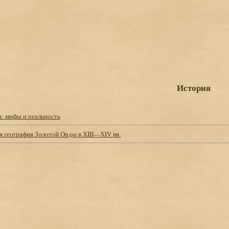
История
а: мифы и реальность
я география Золотой Орды в XIII—XIV вв.