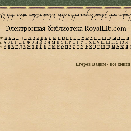
Электронная библиотека RoyalLib.com
м:
А
Б
В
Г
Д
Е
Ж
З
И
Й
К
Л
М
Н
О
П
Р
С
Т
У
Ф
Х
Ц
Ч
Ш
Щ
Ы
Э
Ю
Я
м:
А
Б
В
Г
Д
Е
Ж
З
И
Й
К
Л
М
Н
О
П
Р
С
Т
У
Ф
Х
Ц
Ч
Ш
Щ
Ы
Э
Ю
Я
м:
А
Б
В
Г
Д
Е
Ж
З
И
Й
К
Л
М
Н
О
П
Р
С
Т
У
Ф
Х
Ц
Ч
Ш
Щ
Ы
Э
Ю
Я
Егоров Вадим - все книги