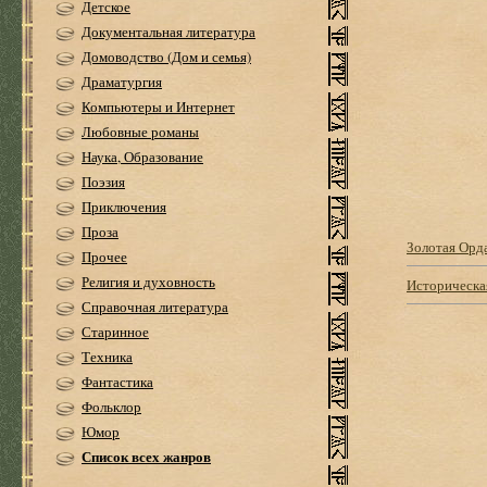
Детское
Документальная литература
Домоводство (Дом и семья)
Драматургия
Компьютеры и Интернет
Любовные романы
Наука, Образование
Поэзия
Приключения
Проза
Золотая Орд
Прочее
Религия и духовность
Историческа
Справочная литература
Старинное
Техника
Фантастика
Фольклор
Юмор
Список всех жанров