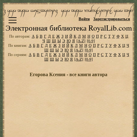
Войти
Зарегистрироваться
Электронная библиотека RoyalLib.com
По авторам:
А
Б
В
Г
Д
Е
Ж
З
И
Й
К
Л
М
Н
О
П
Р
С
Т
У
Ф
Х
Ц
Ч
Ш
Щ
Ы
Э
Ю
Я
[A-Z]
[0-9]
По книгам:
А
Б
В
Г
Д
Е
Ж
З
И
Й
К
Л
М
Н
О
П
Р
С
Т
У
Ф
Х
Ц
Ч
Ш
Щ
Ы
Э
Ю
Я
[A-Z]
[0-9]
По сериям:
А
Б
В
Г
Д
Е
Ж
З
И
Й
К
Л
М
Н
О
П
Р
С
Т
У
Ф
Х
Ц
Ч
Ш
Щ
Ы
Э
Ю
Я
[A-Z]
[0-9]
Егорова Ксения - все книги автора