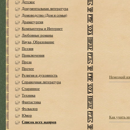
Детское
Документальная литература
Домоводство (Дом и семья)
Драматургия
Компьютеры и Интернет
Любовные романы
Наука, Образование
Поэзия
Приключения
Проза
Прочее
Религия и духовность
Немецкий яз
Справочная литература
Старинное
Техника
Фантастика
Фольклор
Юмор
Как учить и
Список всех жанров