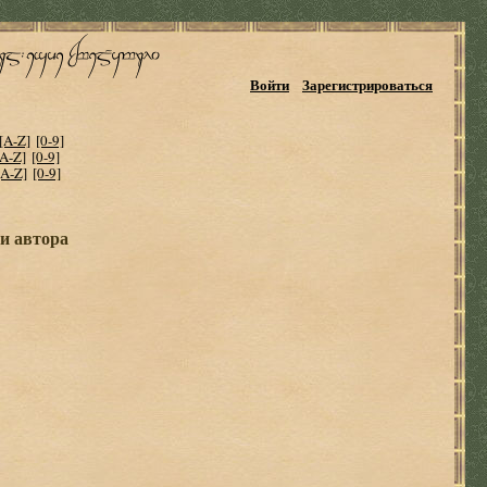
Войти
Зарегистрироваться
[A-Z]
[0-9]
[A-Z]
[0-9]
[A-Z]
[0-9]
и автора