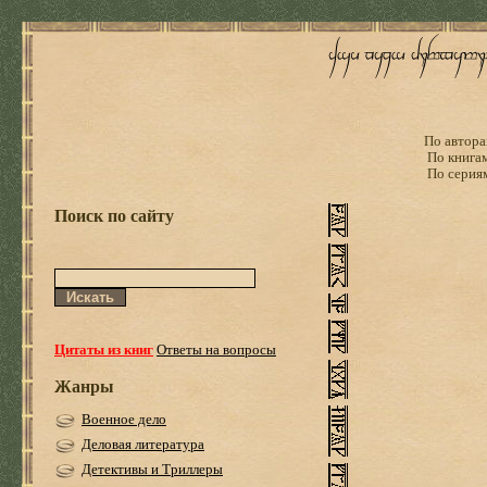
По автора
По книга
По серия
Поиск по сайту
Цитаты из книг
Ответы на вопросы
Жанры
Военное дело
Деловая литература
Детективы и Триллеры