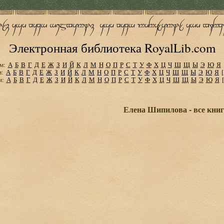
Электронная библиотека RoyalLib.com
м:
А
Б
В
Г
Д
Е
Ж
З
И
Й
К
Л
М
Н
О
П
Р
С
Т
У
Ф
Х
Ц
Ч
Ш
Щ
Ы
Э
Ю
Я
м:
А
Б
В
Г
Д
Е
Ж
З
И
Й
К
Л
М
Н
О
П
Р
С
Т
У
Ф
Х
Ц
Ч
Ш
Щ
Ы
Э
Ю
Я
м:
А
Б
В
Г
Д
Е
Ж
З
И
Й
К
Л
М
Н
О
П
Р
С
Т
У
Ф
Х
Ц
Ч
Ш
Щ
Ы
Э
Ю
Я
Елена Шипилова - все книг