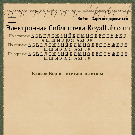
Войти
Зарегистрироваться
Электронная библиотека RoyalLib.com
По авторам:
А
Б
В
Г
Д
Е
Ж
З
И
Й
К
Л
М
Н
О
П
Р
С
Т
У
Ф
Х
Ц
Ч
Ш
Щ
Ы
Э
Ю
Я
[A-Z]
[0-9]
По книгам:
А
Б
В
Г
Д
Е
Ж
З
И
Й
К
Л
М
Н
О
П
Р
С
Т
У
Ф
Х
Ц
Ч
Ш
Щ
Ы
Э
Ю
Я
[A-Z]
[0-9]
По сериям:
А
Б
В
Г
Д
Е
Ж
З
И
Й
К
Л
М
Н
О
П
Р
С
Т
У
Ф
Х
Ц
Ч
Ш
Щ
Ы
Э
Ю
Я
[A-Z]
[0-9]
Елисов Борис - все книги автора