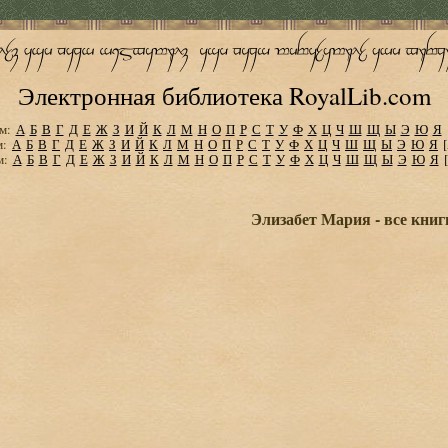
Электронная библиотека RoyalLib.com
м:
А
Б
В
Г
Д
Е
Ж
З
И
Й
К
Л
М
Н
О
П
Р
С
Т
У
Ф
Х
Ц
Ч
Ш
Щ
Ы
Э
Ю
Я
м:
А
Б
В
Г
Д
Е
Ж
З
И
Й
К
Л
М
Н
О
П
Р
С
Т
У
Ф
Х
Ц
Ч
Ш
Щ
Ы
Э
Ю
Я
м:
А
Б
В
Г
Д
Е
Ж
З
И
Й
К
Л
М
Н
О
П
Р
С
Т
У
Ф
Х
Ц
Ч
Ш
Щ
Ы
Э
Ю
Я
Элизабет Мария - все книг