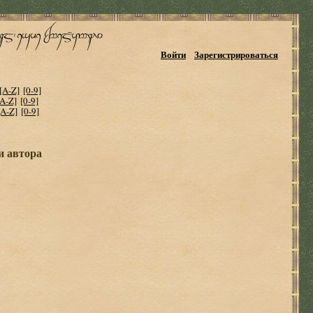
Войти
Зарегистрироваться
[A-Z]
[0-9]
[A-Z]
[0-9]
[A-Z]
[0-9]
и автора