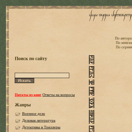
По автора
По книга
По серия
Поиск по сайту
Цитаты из книг
Ответы на вопросы
Жанры
Военное дело
Деловая литература
Детективы и Триллеры