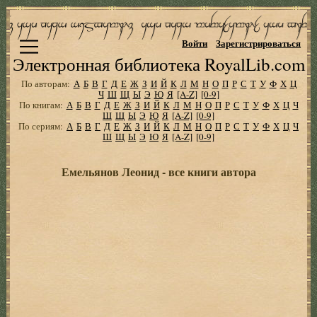
Войти
Зарегистрироваться
Электронная библиотека RoyalLib.com
По авторам:
А
Б
В
Г
Д
Е
Ж
З
И
Й
К
Л
М
Н
О
П
Р
С
Т
У
Ф
Х
Ц
Ч
Ш
Щ
Ы
Э
Ю
Я
[A-Z]
[0-9]
По книгам:
А
Б
В
Г
Д
Е
Ж
З
И
Й
К
Л
М
Н
О
П
Р
С
Т
У
Ф
Х
Ц
Ч
Ш
Щ
Ы
Э
Ю
Я
[A-Z]
[0-9]
По сериям:
А
Б
В
Г
Д
Е
Ж
З
И
Й
К
Л
М
Н
О
П
Р
С
Т
У
Ф
Х
Ц
Ч
Ш
Щ
Ы
Э
Ю
Я
[A-Z]
[0-9]
Емельянов Леонид - все книги автора